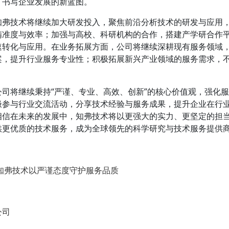
，书写企业发展的新蓝图。
知弗技术将继续加大研发投入，聚焦前沿分析技术的研发与应用
精准度与效率；加强与高校、科研机构的合作，搭建产学研合作
速转化与应用。在业务拓展方面，公司将继续深耕现有服务领域
案，提升行业服务专业性；积极拓展新兴产业领域的服务需求，
司将继续秉持“严谨、专业、高效、创新”的核心价值观，强化
极参与行业交流活动，分享技术经验与服务成果，提升企业在行
相信在未来的发展中，知弗技术将以更强大的实力、更坚定的担
供更优质的技术服务，成为全球领先的科学研究与技术服务提供
知弗技术以严谨态度守护服务品质
公司