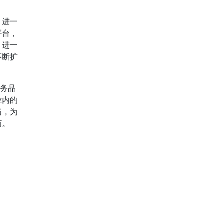
，进一
平台，
，进一
不断扩
服务品
业内的
当，为
商。